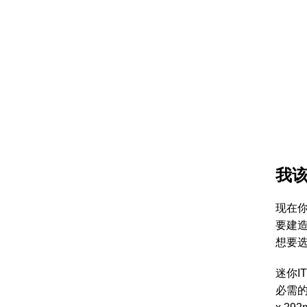
我该
现在你
要建
想要
迷你I
必需的